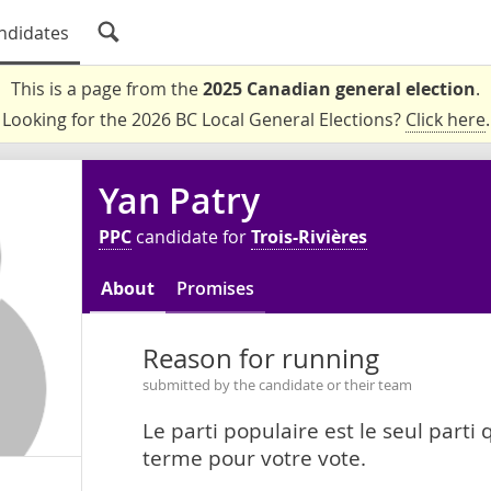
ndidates
This is a page from the
2025 Canadian general election
.
Looking for the 2026 BC Local General Elections?
Click here
.
Yan Patry
PPC
candidate for
Trois-Rivières
About
Promises
Reason for running
submitted by the candidate or their team
Le parti populaire est le seul parti 
terme pour votre vote.