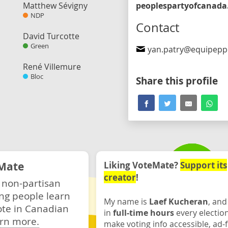
Matthew Sévigny
NDP
Contact
David Turcotte
Green
yan.patry@equipepp
René Villemure
Bloc
Share this profile
Mate
Liking VoteMate?
Support its
creator
!
 non-partisan
ng people learn
My name is
Laef Kucheran
, and
ote in Canadian
in
full-time hours
every electio
rn more.
make voting info accessible, ad-f