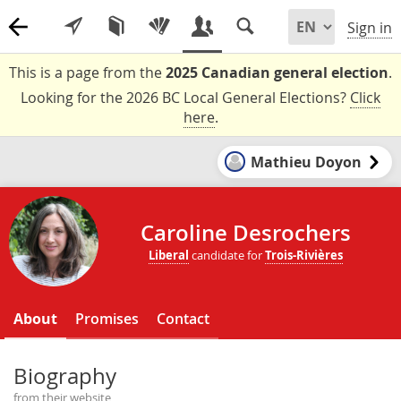
Sign in
This is a page from the
2025 Canadian general election
.
Looking for the 2026 BC Local General Elections?
Click
here
.
Mathieu Doyon
Caroline Desrochers
Liberal
candidate for
Trois-Rivières
About
Promises
Contact
Biography
from their website