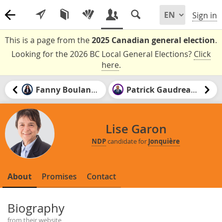
Sign in
This is a page from the
2025 Canadian general election
.
Looking for the 2026 BC Local General Elections?
Click
here
.
Fanny Boulanger
Patrick Gaudreault
Lise Garon
NDP
candidate for
Jonquière
About
Promises
Contact
Biography
from their website