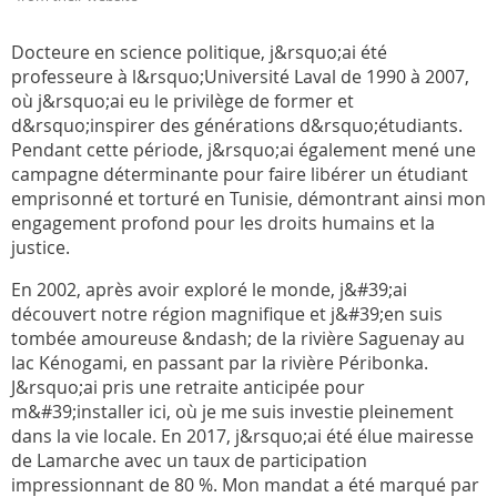
Docteure en science politique, j&rsquo;ai été
professeure à l&rsquo;Université Laval de 1990 à 2007,
où j&rsquo;ai eu le privilège de former et
d&rsquo;inspirer des générations d&rsquo;étudiants.
Pendant cette période, j&rsquo;ai également mené une
campagne déterminante pour faire libérer un étudiant
emprisonné et torturé en Tunisie, démontrant ainsi mon
engagement profond pour les droits humains et la
justice.
En 2002, après avoir exploré le monde, j&#39;ai
découvert notre région magnifique et j&#39;en suis
tombée amoureuse &ndash; de la rivière Saguenay au
lac Kénogami, en passant par la rivière Péribonka.
J&rsquo;ai pris une retraite anticipée pour
m&#39;installer ici, où je me suis investie pleinement
dans la vie locale. En 2017, j&rsquo;ai été élue mairesse
de Lamarche avec un taux de participation
impressionnant de 80 %. Mon mandat a été marqué par