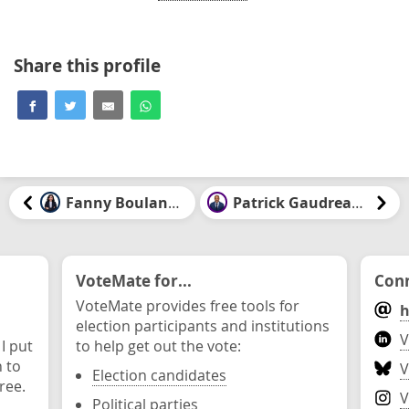
Share this profile
Fanny Boulanger
Patrick Gaudreault
VoteMate for...
Conn
VoteMate provides free tools for
h
election participants and institutions
V
 I put
to help get out the vote:
n to
V
Election candidates
ree.
V
Political parties