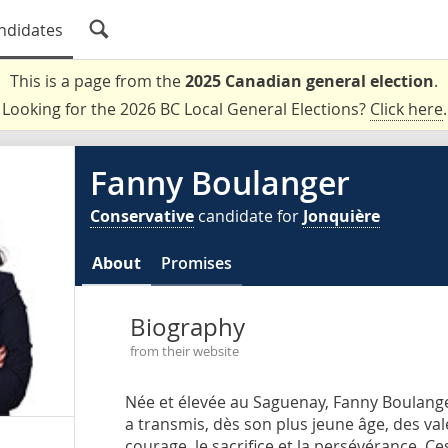
ndidates
This is a page from the
2025 Canadian general election
.
Looking for the 2026 BC Local General Elections?
Click here
.
Fanny Boulanger
Conservative
candidate for
Jonquière
About
Promises
Biography
from their website
Née et élevée au Saguenay, Fanny Boulanger
a transmis, dès son plus jeune âge, des valeu
courage, le sacrifice et la persévérance. Ce