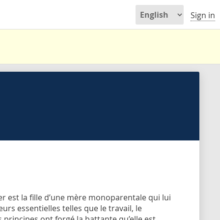
Sign in
 est la fille d’une mère monoparentale qui lui
rs essentielles telles que le travail, le
s principes ont forgé la battante qu’elle est