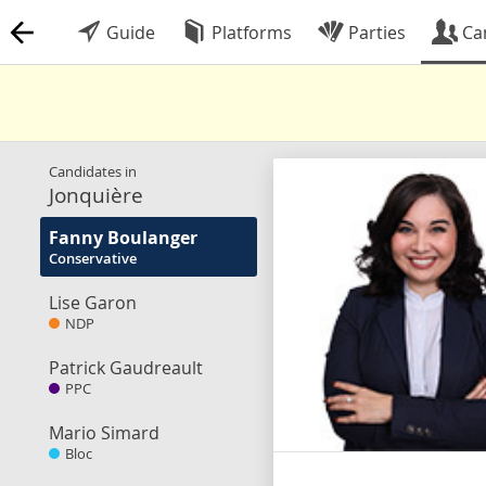
Guide
Platforms
Parties
Ca
Candidates in
Jonquière
Fanny Boulanger
Conservative
Lise Garon
NDP
Patrick Gaudreault
PPC
Mario Simard
Bloc