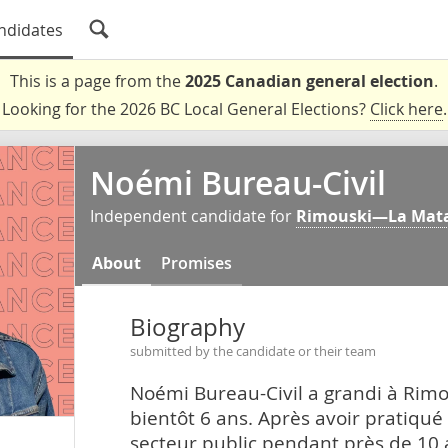
ndidates
This is a page from the
2025 Canadian general election
.
Looking for the 2026 BC Local General Elections?
Click here
.
Noémi Bureau-Civil
Independent candidate for
Rimouski—La Mat
About
Promises
Biography
submitted by the candidate or their team
Noémi Bureau-Civil a grandi à Rimo
bientôt 6 ans. Après avoir pratiq
secteur public pendant près de 10 a