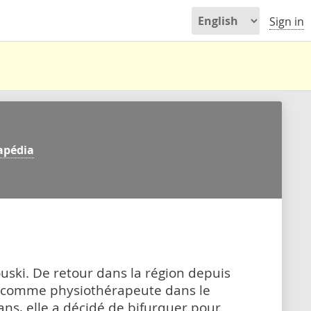
Sign in
apédia
uski. De retour dans la région depuis
ué comme physiothérapeute dans le
ns, elle a décidé de bifurquer pour