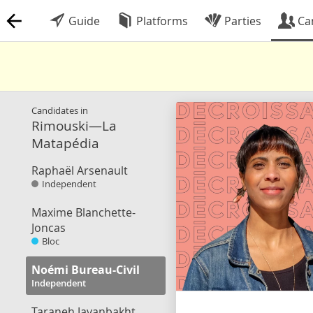
Guide
Platforms
Parties
Ca
Candidates in
Rimouski—La
Matapédia
Raphaël Arsenault
Independent
Maxime Blanchette-
Joncas
Bloc
Noémi Bureau-Civil
Independent
Taraneh Javanbakht