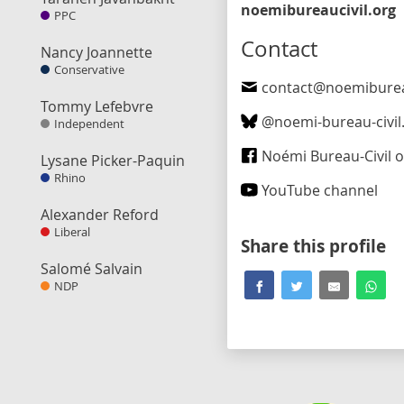
noemibureaucivil.org
PPC
Contact
Nancy Joannette
Conservative
contact@noemibureauci
Tommy Lefebvre
@
noemi-bureau-civil.bsky
Independent
Noémi Bureau-Civil on Fa
Lysane Picker-Paquin
Rhino
YouTube channel
Alexander Reford
Liberal
Share this profile
Salomé Salvain
NDP